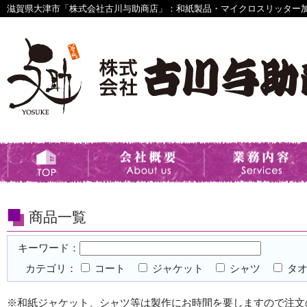
滋賀県大津市「株式会社古川与助商店」：和紙製品・マイクロスリッター
商品一覧
キーワード：
カテゴリ：
コート
ジャケット
シャツ
タオ
※和紙ジャケット、シャツ等は製作にお時間を要しますので注文