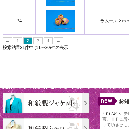
34
ラムース２ｍ
←
1
2
3
4
→
検索結果31件中 (11〜20)件の表示
2016/4/13
テ
言』ＨＰに弊
げて頂きまし